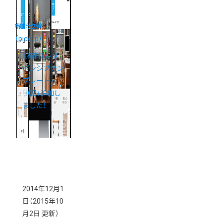
機能改善
（pickup）
《有料》レス
ポンシブテン
プレート
「ICE」追加し
ました！
2014年12月1
日
（2015年10
月2日 更新）