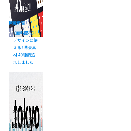
機能改善
《無料配布》
デザインに使
える！ 背景素
材 40種類追
加しました
2014年4月18
日
（2016年8
月25日 更新）