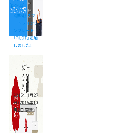
（pickup）
《無料》スマ
ートフォンテ
ンプレート
「PILOT」追加
しました！
2015年1月27
日
（2015年10
月2日 更新）