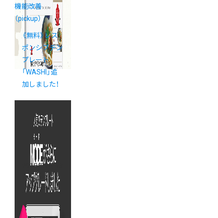
機能改善
（pickup）
《無料》レス
ポンシブテン
プレート
「WASHI」追
加しました！
2015年1月13
日
（2017年2
月22日 更新）