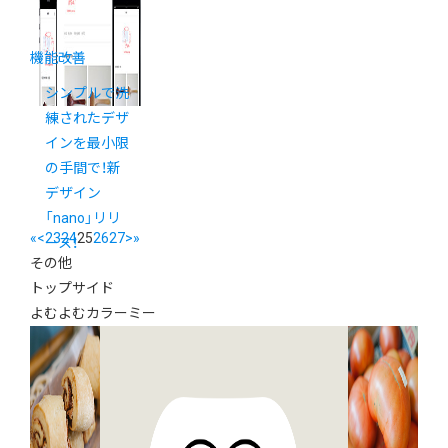
機能改善
シンプルで洗
練されたデザ
インを最小限
の手間で！新
デザイン
「nano」リリ
«
<
23
24
25
26
27
>
»
ース！
その他
トップサイド
よむよむカラーミー