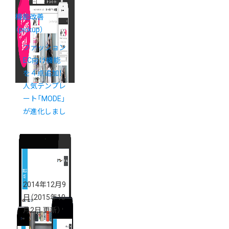
機能改善
（pickup）
ファッション
EC向け機能
を４点追加！
人気テンプレ
ート「MODE」
が進化しまし
た
2014年12月9
日
（2015年10
月2日 更新）