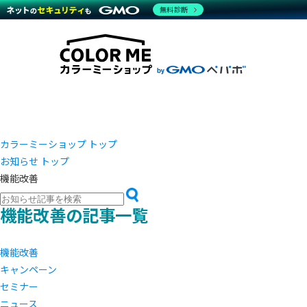
商材一覧を見る
無料診断
越境E
代行
運営サポート
機能一覧を見る
プラ
事例
料金
事例
ブラン
デザイ
サポート一覧を見る
プレミ
事例イ
プラン・料金一覧を見る
さまざ
設定代
お役立ち資料を見る
ラージ
ショッ
売上に
開発・
レギュ
ショッ
カラーミーショップ トップ
お知らせ トップ
顧客ロ
機能改善
モバイ
機能改善の記事一覧
複数店
機能改善
キャンペーン
セミナー
ニュース