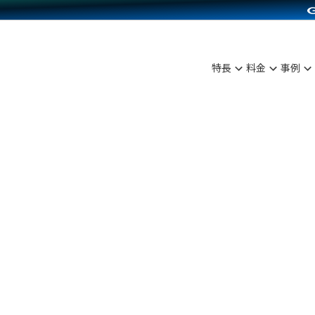
C（海外販売）
雑貨販売
サービスを見る
運営ノウハウを見る
ンを見る
を見る
プランを比較する
事例資料をみる
ディングの強化
ン制作代行
イベント・セミナー
アム
ンタビュー
料金シミュレーション
食品
特長
料金
事例
まな販売方法
行
コミュニティイベントCarty
プ事例
他社サービスとの比較
ファッション
つながる集客
API連携代行
よむよむカラーミー
ラー
雑貨
ピングカート
YouTubeチャンネル
イヤリティを向上
ルアプリ
舗との連携