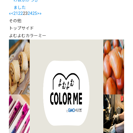
け表示がつき
ました
«
<
21
22
23
24
25
>
»
その他
トップサイド
よむよむカラーミー