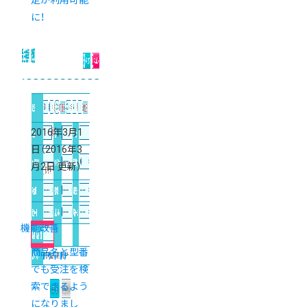
定が利用可能
に！
2016年3月1
日
（2016年3
月2日 更新）
機能改善
商品名と型番
でも受注を検
索できるよう
になりまし