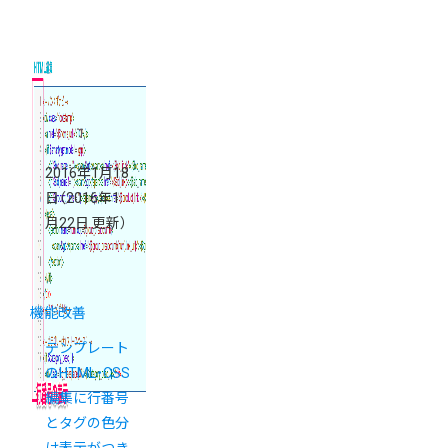
2016年1月18
日
（2016年1
月22日 更新）
機能改善
テンプレート
のHTML・CSS
編集に行番号
とタグの色分