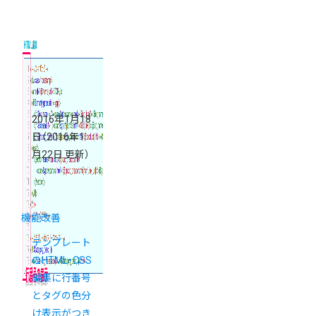
2016年1月18
日
（2016年1
月22日 更新）
機能改善
テンプレート
のHTML・CSS
編集に行番号
とタグの色分
け表示がつき