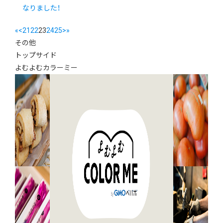
なりました！
«
<
21
22
23
24
25
>
»
その他
トップサイド
よむよむカラーミー