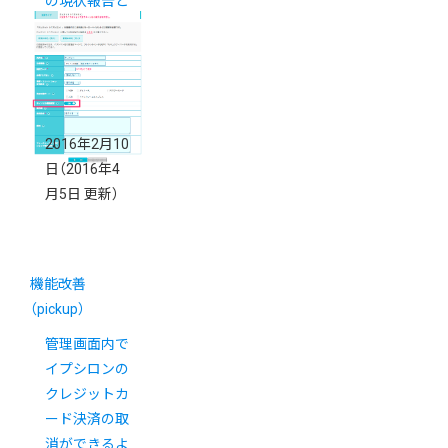
の現状報告と
2016年の予
定
2016年2月10
日
（2016年4
月5日 更新）
機能改善
（pickup）
管理画面内で
イプシロンの
クレジットカ
ード決済の取
消ができるよ