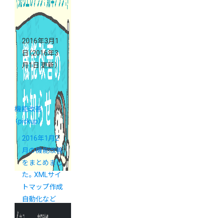
2016年3月1
日
（2016年3
月1日 更新）
機能改善
（pickup）
2016年1月2
月の機能改善
をまとめまし
た。XMLサイ
トマップ作成
自動化など