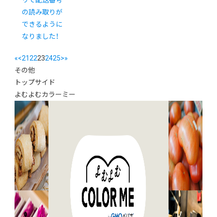
リで配送番号
の読み取りが
できるように
なりました！
«
<
21
22
23
24
25
>
»
その他
トップサイド
よむよむカラーミー