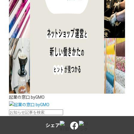
起業の窓口 byGMO
シェア