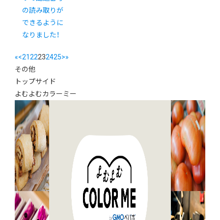
の読み取りが
できるように
なりました！
«
<
21
22
23
24
25
>
»
その他
トップサイド
よむよむカラーミー