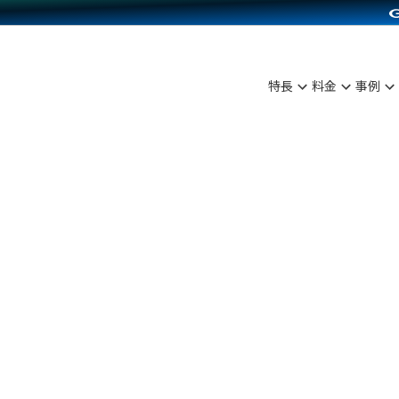
C（海外販売）
雑貨販売
サービスを見る
運営ノウハウを見る
ンを見る
を見る
プランを比較する
事例資料をみる
ディングの強化
ン制作代行
イベント・セミナー
アム
ンタビュー
料金シミュレーション
食品
特長
料金
事例
まな販売方法
行
コミュニティイベントCarty
プ事例
他社サービスとの比較
ファッション
つながる集客
API連携代行
よむよむカラーミー
ラー
雑貨
ピングカート
YouTubeチャンネル
イヤリティを向上
ルアプリ
舗との連携