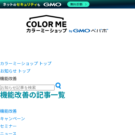
商材一覧を見る
無料診断
越境E
代行
運営サポート
機能一覧を見る
プラ
事例
料金
事例
ブラン
デザイ
サポート一覧を見る
プレミ
事例イ
プラン・料金一覧を見る
さまざ
設定代
お役立ち資料を見る
ラージ
ショッ
売上に
開発・
レギュ
ショッ
カラーミーショップ トップ
お知らせ トップ
顧客ロ
機能改善
モバイ
機能改善の記事一覧
複数店
機能改善
キャンペーン
セミナー
ニュース