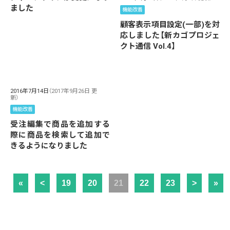
ました
機能改善
顧客表示項目設定(一部)を対
応しました【新カゴプロジェ
クト通信 Vol.4】
2016年7月14日
（2017年9月26日 更
新）
機能改善
受注編集で商品を追加する
際に商品を検索して追加で
きるようになりました
«
<
19
20
21
22
23
>
»