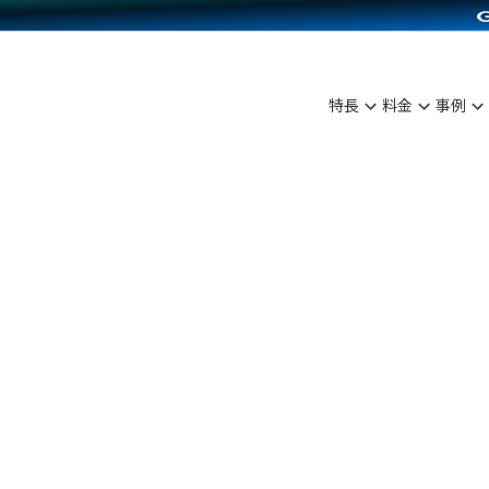
C（海外販売）
雑貨販売
サービスを見る
運営ノウハウを見る
ンを見る
を見る
プランを比較する
事例資料をみる
ディングの強化
ン制作代行
イベント・セミナー
アム
ンタビュー
料金シミュレーション
食品
特長
料金
事例
まな販売方法
行
コミュニティイベントCarty
プ事例
他社サービスとの比較
ファッション
つながる集客
API連携代行
よむよむカラーミー
ラー
雑貨
ピングカート
YouTubeチャンネル
イヤリティを向上
ルアプリ
舗との連携