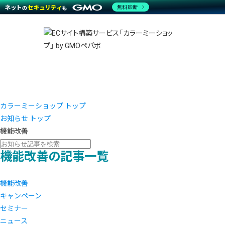
商材一覧を見る
無料診断
越境E
代行
運営サポート
機能一覧を見る
プラ
事例
料金
事例
ブラン
デザイ
サポート一覧を見る
プレミ
事例イ
プラン・料金一覧を見る
さまざ
設定代
お役立ち資料を見る
ラージ
ショッ
売上に
開発・
レギュ
ショッ
カラーミーショップ トップ
お知らせ トップ
顧客ロ
機能改善
モバイ
機能改善の記事一覧
複数店
機能改善
キャンペーン
セミナー
ニュース