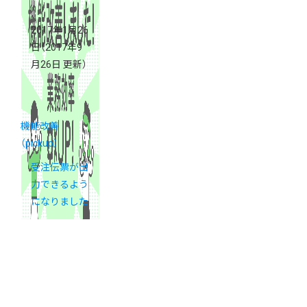
2017年1月26
日
（2017年9
月26日 更新）
機能改善
（pickup）
受注伝票が出
力できるよう
になりました