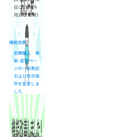
日
（2017年9
月26日 更新）
機能改善
定期購入 検
索・変更ペー
ジの一部表記
および表示場
所を変更しま
した
2017年2月24