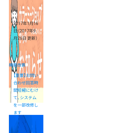
2017年1月16
日
（2017年9
月26日 更新）
機能改善
【重要】お問い
合わせ回答時
間短縮にむけ
て、システム
を一部改修し
ます