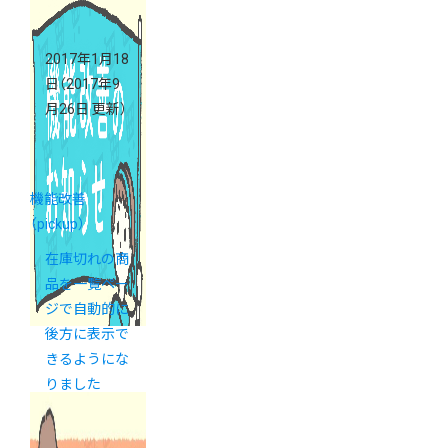
2017年1月18
日
（2017年9
月26日 更新）
機能改善
（pickup）
在庫切れの商
品を一覧ペー
ジで自動的に
後方に表示で
きるようにな
りました