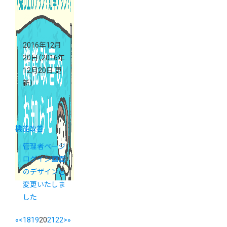
2016年12月
20日
（2016年
12月20日 更
新）
機能改善
管理者ページ
ログイン画面
のデザインを
変更いたしま
した
«
<
18
19
20
21
22
>
»