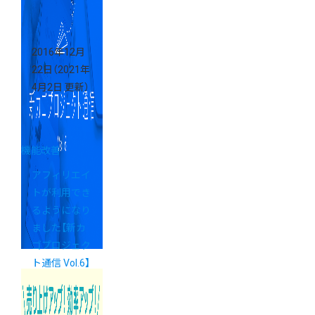
2016年12月
22日
（2021年
4月2日 更新）
機能改善
アフィリエイ
トが利用でき
るようになり
ました【新カ
ゴプロジェク
ト通信 Vol.6】