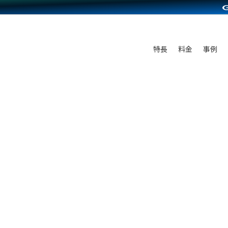
C（海外販売）
雑貨販売
サービスを見る
運営ノウハウを見る
ンを見る
プランを比較する
を見る
事例資料をみる
ン制作代行
イベント・セミナー
ディングの強化
アム
料金シミュレーション
ンタビュー
食品
特長
料金
事例
行
コミュニティイベントCarty
まな販売方法
他社サービスとの比較
プ事例
ファッション
API連携代行
よむよむカラーミー
つながる集客
ラー
雑貨
YouTubeチャンネル
ピングカート
イヤリティを向上
ルアプリ
舗との連携