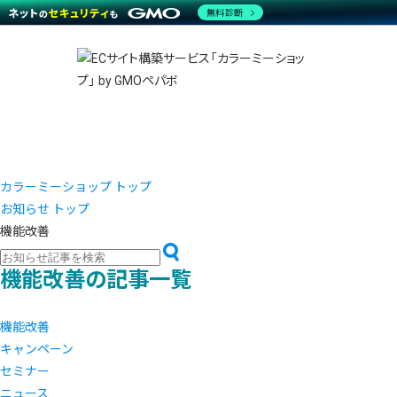
商材一覧を見る
無料診断
越境E
代行
運営サポート
機能一覧を見る
プラ
事例
料金
事例
デザイ
ブラン
サポート一覧を見る
プレミ
事例イ
プラン・料金一覧を見る
設定代
さまざ
お役立ち資料を見る
ラージ
ショッ
開発・
売上に
レギュ
ショッ
カラーミーショップ トップ
お知らせ トップ
顧客ロ
機能改善
モバイ
機能改善の記事一覧
複数店
機能改善
キャンペーン
セミナー
ニュース