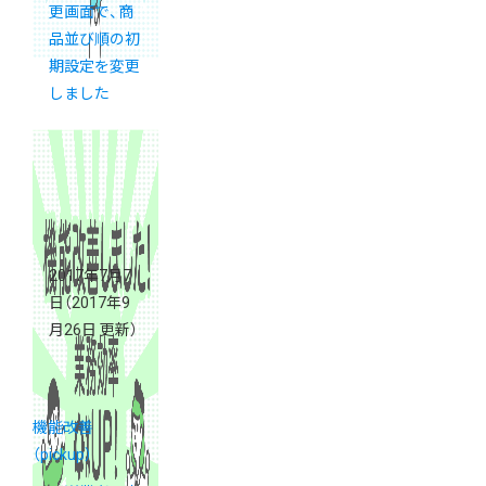
更画面で、商
品並び順の初
期設定を変更
しました
2017年7月7
日
（2017年9
月26日 更新）
機能改善
（pickup）