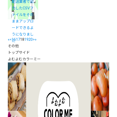
配送業者で出
力したCSVフ
ァイルをその
ままアップロ
ードできるよ
うになりまし
«
<
16
17
18
19
20
>
»
た
その他
トップサイド
よむよむカラーミー