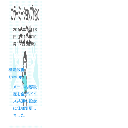
2017年10月3
日
（2017年10
月17日 更新）
機能改善
（pickup）
メール内容設
定を全デバイ
ス共通の設定
に仕様変更し
ました