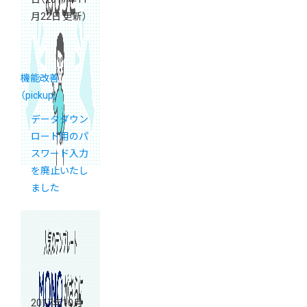
月22日 更新）
機能改善
（pickup）
データダウン
ロード用のパ
スワード入力
を廃止いたし
ました
2017年10月