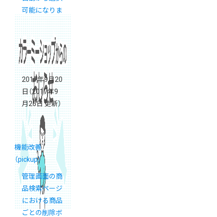
可能になりま
した【新カゴ
プロジェクト
通信 号外】
2017年9月20
日
（2017年9
月26日 更新）
機能改善
（pickup）
管理画面の商
品検索ページ
における商品
ごとの削除ボ