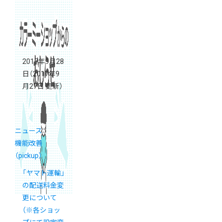
2017年9月28
日
（2017年9
月27日 更新）
ニュース
機能改善
（pickup）
「ヤマト運輸」
の配送料金変
更について
（※各ショッ