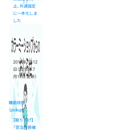
止、共通設定
に一本化しま
した
2017年7月12
日
（2017年7
月18日 更新）
機能改善
（pickup）
【取り下げ】
「受注内容確