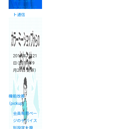
ました【新カ
ゴプロジェク
ト通信
Vol.10】
2017年7月21
日
（2017年9
月26日 更新）
機能改善
（pickup）
会員専用ペー
ジのデバイス
別設定を廃