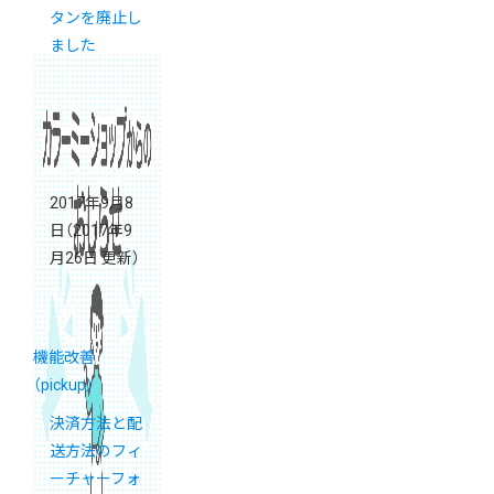
タンを廃止し
ました
2017年9月8
日
（2017年9
月26日 更新）
機能改善
（pickup）
決済方法と配
送方法のフィ
ーチャーフォ