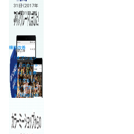
31日
（2017年
10月31日 更
新）
機能改善
「オプション
ごとのカート
ボタン」を表
示できる！人
気テンプレー
ト「MONO」が
進化しました