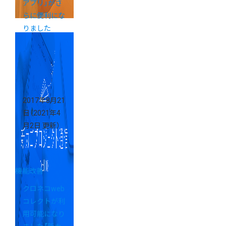
アプリ」がさ
らに便利にな
りました
2017年8月21
日
（2021年4
月2日 更新）
機能改善
クロネコweb
コレクトが利
用可能になり