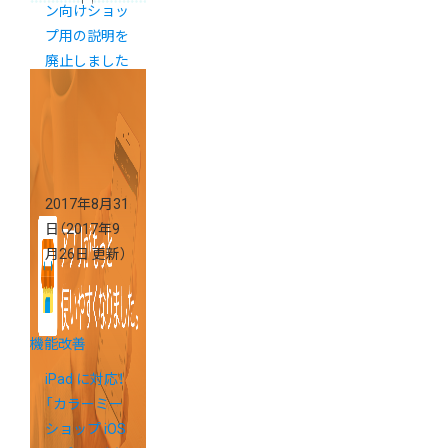
ン向けショッ
プ用の説明を
廃止しました
2017年8月31
日
（2017年9
月26日 更新）
機能改善
iPad に対応！
「カラーミー
ショップ iOS