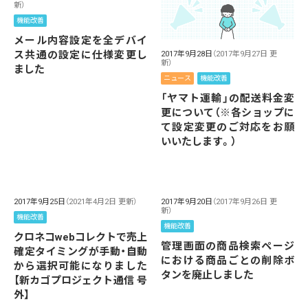
新）
機能改善
メール内容設定を全デバイ
ス共通の設定に仕様変更し
2017年9月28日
（2017年9月27日 更
新）
ました
ニュース
機能改善
「ヤマト運輸」の配送料金変
更について（※各ショップに
て設定変更のご対応をお願
いいたします。）
2017年9月25日
（2021年4月2日 更新）
2017年9月20日
（2017年9月26日 更
新）
機能改善
機能改善
クロネコwebコレクトで売上
管理画面の商品検索ページ
確定タイミングが手動・自動
における商品ごとの削除ボ
から選択可能になりました
タンを廃止しました
【新カゴプロジェクト通信 号
外】