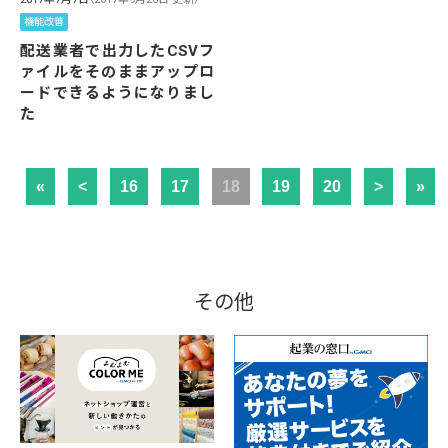
機能改善
配送業者で出力したCSVフ
ァイルをそのままアップロ
ードできるようになりまし
た
«
<
16
17
18
19
20
>
»
その他