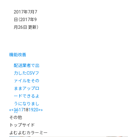
2017年7月7
日
（2017年9
月26日 更新）
機能改善
配送業者で出
力したCSVフ
ァイルをその
ままアップロ
ードできるよ
うになりまし
«
<
16
17
18
19
20
>
»
た
その他
トップサイド
よむよむカラーミー