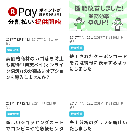
2017年11月28日
（2017年11月28日 更
2017年12月11日
（2017年12月8日 更
新）
新）
機能改善
機能改善
使用されたクーポンコード
高価格商材のカゴ落ち防止
を受注情報に表示するよう
も期待！「楽天ペイ(オンライ
にしました
ン決済)」の分割払いオプショ
ンを導入しませんか？
2017年11月27日
（2021年4月2日 更
2017年11月22日
（2017年11月22日 更
新）
新）
機能改善
機能改善
新しいショッピングカート
売上分析のグラフを廃止い
でコンビニや宅急便センタ
たしました