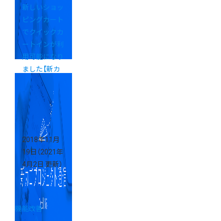
新しいショッ
ピングカート
でクイックカ
ートインが利
用可能になり
ました【新カ
ゴプロジェク
ト通信
Vol.17】
2018年11月
19日
（2021年
4月2日 更新）
機能改善