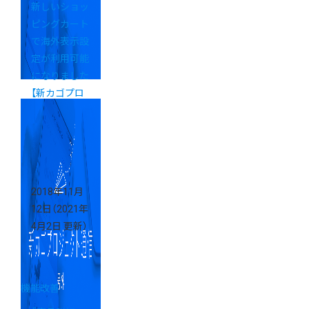
新しいショッ
ピングカート
で海外表示設
定が利用可能
になりました
【新カゴプロ
ジェクト通信
Vol.16】
2018年11月
12日
（2021年
4月2日 更新）
機能改善