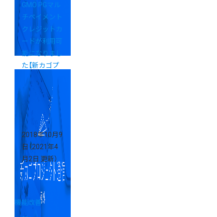
GMO PGマル
チペイメント
クレジットカ
ードが利用可
能になりまし
た【新カゴプ
ロジェクト通
信 Vol.15】
2018年10月9
日
（2021年4
月2日 更新）
機能改善