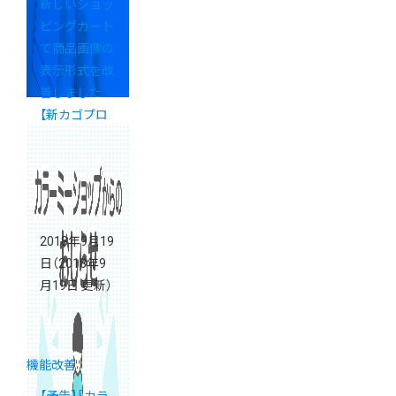
新しいショッ
ピングカート
で商品画像の
表示形式を改
善しました
【新カゴプロ
ジェクト通信
号外】
2018年9月19
日
（2018年9
月19日 更新）
機能改善