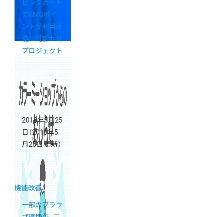
ピングカート
でGMOポイ
ントが利用可
能に！【新カゴ
プロジェクト
通信 Vol.13】
2018年5月25
日
（2018年5
月25日 更新）
機能改善
一部のブラウ