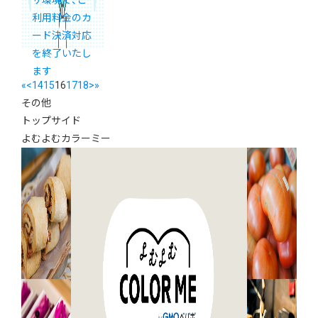
ザ環境で、ご
利用料金のカ
ード決済対応
を終了いたし
ます
«
<
14
15
16
17
18
>
»
その他
トップサイド
よむよむカラーミー