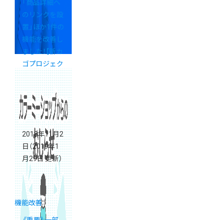
「商品詳細へ
のリンクを設
置」ほか1件の
機能を改善し
ました！【新カ
ゴプロジェク
ト通信 号外】
2018年11月2
日
（2019年1
月29日 更新）
機能改善