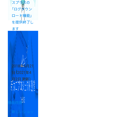
スプラスの
「ログダウン
ロード機能」
を提供終了し
ます
2018年6月21
日
（2021年4
月2日 更新）
機能改善
新しいショッ