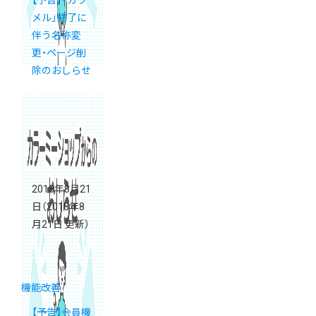
【予告】「カラ
メル」終了に
伴う名称変
更・ページ削
除のおしらせ
2018年8月21
日
（2018年8
月21日 更新）
機能改善
【予告】会員機