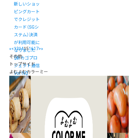
新しいショッ
ピングカート
でクレジット
カード（SGシ
ステム）決済
が利用可能に
«
<
13
14
15
16
17
>
»
なりました
その他
【新カゴプロ
トップサイド
ジェクト通信
よむよむカラーミー
Vol.18】