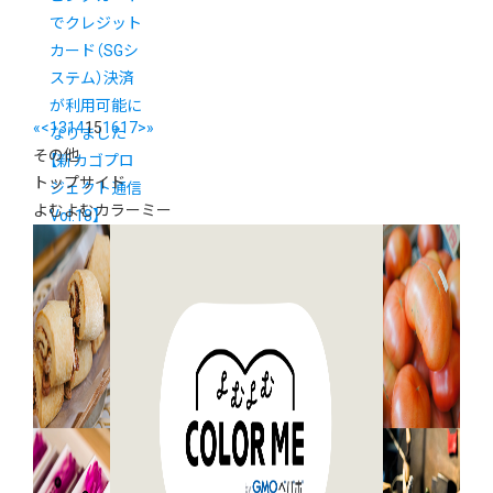
でクレジット
カード（SGシ
ステム）決済
が利用可能に
«
<
13
14
15
16
17
>
»
なりました
その他
【新カゴプロ
トップサイド
ジェクト通信
よむよむカラーミー
Vol.18】