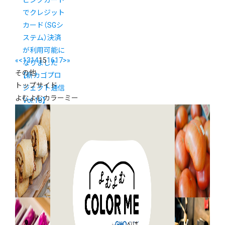
ピングカート
でクレジット
カード（SGシ
ステム）決済
が利用可能に
«
<
13
14
15
16
17
>
»
なりました
その他
【新カゴプロ
トップサイド
ジェクト通信
よむよむカラーミー
Vol.18】