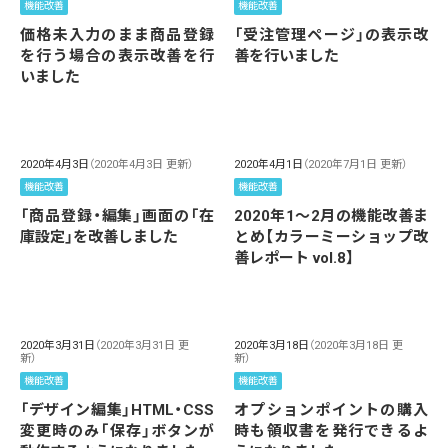
機能改善
機能改善
価格未入力のまま商品登録
「受注管理ページ」の表示改
を行う場合の表示改善を行
善を行いました
いました
2020年4月3日
（2020年4月3日 更新）
2020年4月1日
（2020年7月1日 更新）
機能改善
機能改善
「商品登録・編集」画面の「在
2020年1～2月の機能改善ま
庫設定」を改善しました
とめ【カラーミーショップ改
善レポート vol.8】
2020年3月31日
（2020年3月31日 更
2020年3月18日
（2020年3月18日 更
新）
新）
機能改善
機能改善
「デザイン編集」HTML・CSS
オプションポイントの購入
変更時のみ「保存」ボタンが
時も領収書を発行できるよ