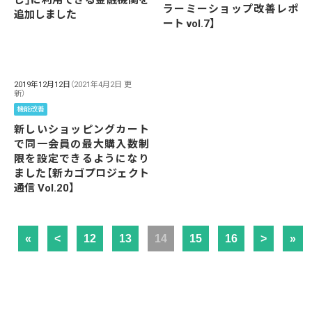
ラーミーショップ改善レポ
追加しました
ート vol.7】
2019年12月12日
（2021年4月2日 更
新）
機能改善
新しいショッピングカート
で同一会員の最大購入数制
限を設定できるようになり
ました【新カゴプロジェクト
通信 Vol.20】
«
<
12
13
14
15
16
>
»