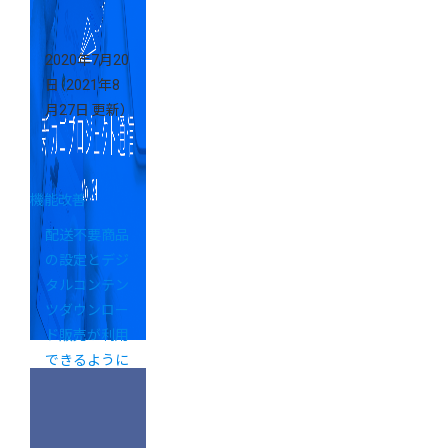
2020年7月20
日
（2021年8
月27日 更新）
機能改善
配送不要商品
の設定とデジ
タルコンテン
ツダウンロー
ド販売が利用
できるように
なりました
【新カゴプロ
ジェクト通信