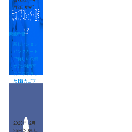
日
（2021年4
月2日 更新）
機能改善
新しいショッ
ピングカート
で新しい決済
が7つ利用可
能になりまし
た【新カゴプ
ロジェクト通
信 Vol.27】
2020年12月
25日
（2020年