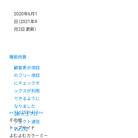
2020年6月1
日
（2021年4
月2日 更新）
機能改善
顧客表示項目
のフリー項目
にチェックボ
ックスが利用
できるように
なりました
«
<
11
12
13
14
15
>
»
【新カゴプロ
その他
ジェクト通信
トップサイド
Vol.23】
よむよむカラーミー