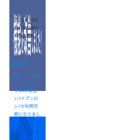
2020年8月5
日
（2021年4
月2日 更新）
機能改善
新しいショッ
ピングカート
でGMO後払
い（イプシロ
ン）が利用可
能になりまし
た【新カゴプ
ロジェクト通
信 Vol.25】