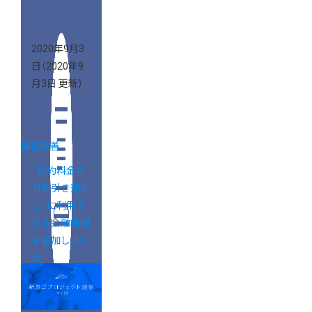
Vol.26】
2020年9月3
日
（2020年9
月3日 更新）
機能改善
「契約料金の
自動引き落と
し」に利用で
きる金融機関
を追加しまし
た