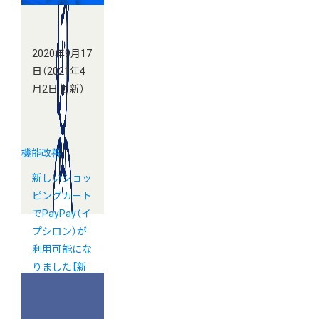
2020年9月17
日
（2021年4
月2日 更新）
機能改善
新しいショッ
ピングカート
でPayPay（イ
プシロン）が
利用可能にな
りました【新
カゴプロジェ
クト通信