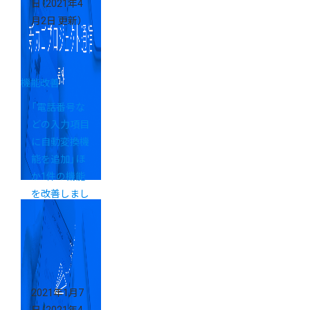
日
（2021年4
月2日 更新）
機能改善
「電話番号な
どの入力項目
に自動変換機
能を追加」ほ
か1件の機能
を改善しまし
た！【新カゴプ
ロジェクト通
信 号外】
2021年1月7