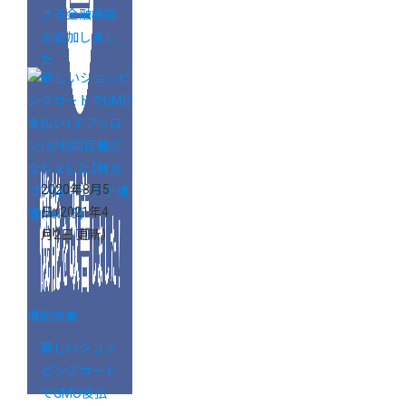
きる金融機関
を追加しまし
た
2020年8月5
日
（2021年4
月2日 更新）
機能改善
新しいショッ
ピングカート
でGMO後払