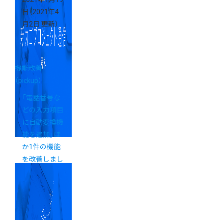
日
（2021年4
月2日 更新）
機能改善
（pickup）
「電話番号な
どの入力項目
に自動変換機
能を追加」ほ
か1件の機能
を改善しまし
た！【新カゴプ
ロジェクト通
信 号外】