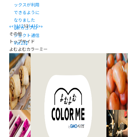
ックスが利用
できるように
なりました
«
<
11
12
13
14
15
>
»
【新カゴプロ
その他
ジェクト通信
トップサイド
Vol.23】
よむよむカラーミー