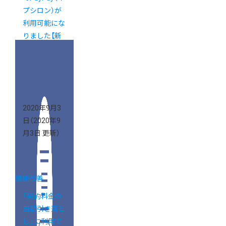
プシロン）が
利用可能にな
りました【新
カゴプロジェ
クト通信
Vol.26】
2020年9月3
日
（2020年9
月3日 更新）
機能改善
「契約料金の
自動引き落と
し」に利用で