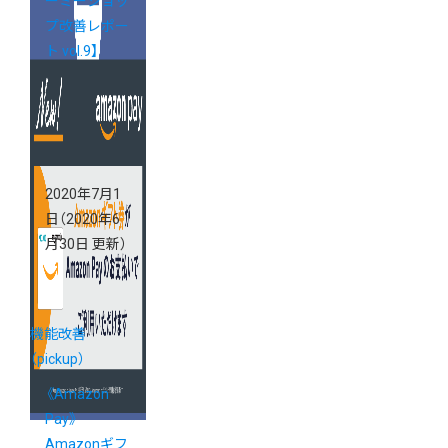
ーミーショッ
プ改善レポー
ト vol.9】
2020年7月1
日
（2020年6
月30日 更新）
機能改善
（pickup）
《Amazon
Pay》
Amazonギフ