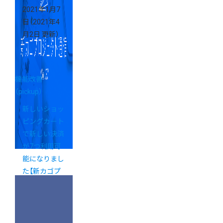
2021年1月7
日
（2021年4
月2日 更新）
機能改善
（pickup）
新しいショッ
ピングカート
で新しい決済
が7つ利用可
能になりまし
た【新カゴプ
ロジェクト通
信 Vol.27】