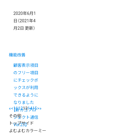
2020年6月1
日
（2021年4
月2日 更新）
機能改善
顧客表示項目
のフリー項目
にチェックボ
ックスが利用
できるように
なりました
«
<
11
12
13
14
15
>
»
【新カゴプロ
その他
ジェクト通信
トップサイド
Vol.23】
よむよむカラーミー