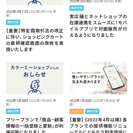
2022年2月28日
（2023年5月9日 更新）
機能改善
2022年3月11日
（2022年3月11日 更
新）
実店舗とネットショップの
在庫連携をスムーズに！モバ
機能改善
イルアプリで対面販売が行
【重要】特定商取引法の改正
えるようになりました
に伴い、ショッピングカート
の最終確認画面の改修を実
施いたします
2022年1月20日
（2023年1月26日 更
2022年1月28日
（2022年1月28日 更
新）
新）
ニュース
機能改善
機能改善
【重要】《2022年4月以降》各
フリープランで「商品・顧客
プランでの提供機能リニュ
情報の一括登録と更新」が利
ーアルにともなう料金改定に
用可能になりました