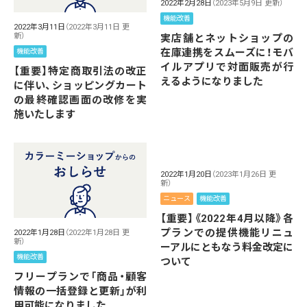
2022年2月28日
（2023年5月9日 更新）
機能改善
2022年3月11日
（2022年3月11日 更
新）
実店舗とネットショップの
在庫連携をスムーズに！モバ
機能改善
イルアプリで対面販売が行
【重要】特定商取引法の改正
えるようになりました
に伴い、ショッピングカート
の最終確認画面の改修を実
施いたします
2022年1月20日
（2023年1月26日 更
新）
ニュース
機能改善
【重要】《2022年4月以降》各
プランでの提供機能リニュ
2022年1月28日
（2022年1月28日 更
新）
ーアルにともなう料金改定に
機能改善
ついて
フリープランで「商品・顧客
情報の一括登録と更新」が利
用可能になりました