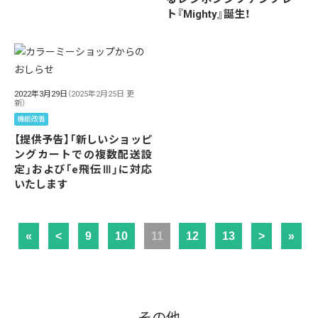
ト『Mighty』誕生！
2022年3月29日
（2025年2月25日 更
新）
機能改善
【提供予告】「新しいショッピ
ングカートでの複数配送設
定」および「e飛伝Ⅲ」に対応
いたします
«
<
9
10
11
12
13
>
»