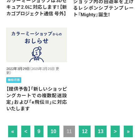
カラーミーショップは3Dセ
ショップ内の回遊率を上げ
キュア2.0に対応します！【新
るレシポンシブテンプレー
カゴプロジェクト通信 号外】
ト『Mighty』誕生！
2022年3月29日
（2025年2月25日 更
新）
機能改善
【提供予告】「新しいショッピ
ングカートでの複数配送設
定」および「e飛伝Ⅲ」に対応
いたします
«
<
9
10
11
12
13
>
»