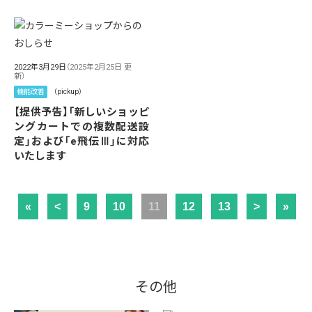
2022年3月29日
（2025年2月25日 更
新）
機能改善
（pickup）
【提供予告】「新しいショッピ
ングカートでの複数配送設
定」および「e飛伝Ⅲ」に対応
いたします
«
<
9
10
11
12
13
>
»
その他