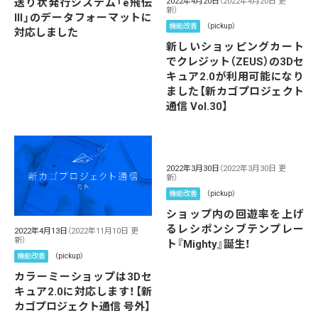
送り状発行システム「e飛伝
2022年4月20日
（2022年4月20日 更
新）
III」のデータフォーマットに
機能改善
（pickup）
対応しました
新しいショッピングカート
でクレジット（ZEUS）の3Dセ
キュア2.0が利用可能になり
ました【新カゴプロジェクト
通信 Vol.30】
2022年3月30日
（2022年3月30日 更
新）
機能改善
（pickup）
ショップ内の回遊率を上げ
るレシポンシブテンプレー
2022年4月13日
（2022年11月10日 更
新）
ト『Mighty』誕生！
機能改善
（pickup）
カラーミーショップは3Dセ
キュア2.0に対応します！【新
カゴプロジェクト通信 号外】