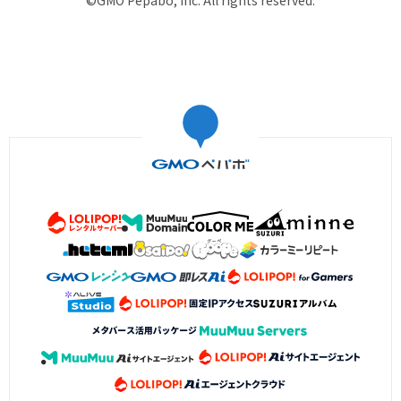
©GMO Pepabo, Inc. All rights reserved.