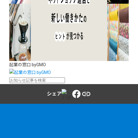
起業の窓口 byGMO
シェア