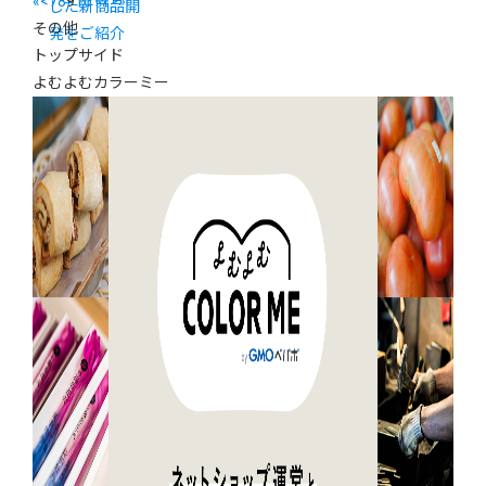
«
<
7
8
9
10
11
>
»
した新商品開
その他
発をご紹介
トップサイド
よむよむカラーミー