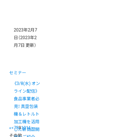
2023年2月7
日
（2023年2
月7日 更新）
セミナー
《3/8(水) オン
ライン配信》
食品事業者必
見！ 真空包装
機＆レトルト
加工機を活用
«
<
7
8
9
10
11
>
»
した新商品開
その他