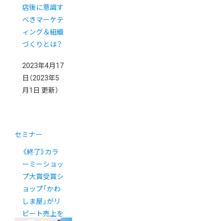
店後に意識す
べきマーケテ
ィング＆組織
づくりとは？
2023年4月17
日
（2023年5
月1日 更新）
セミナー
《終了》カラ
ーミーショッ
プ大賞受賞シ
ョップ「かわ
しま屋」がリ
ピート売上を