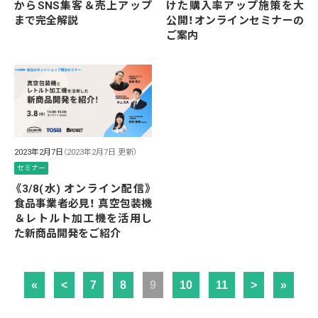
からSNS集客＆売上アップ
けた購入率アップ施策を大
まで完全解説
公開！オンラインセミナーの
ご案内
2023年2月7日
（2023年2月7日 更新）
セミナー
《3/8(水) オンライン配信》
食品事業者必見！ 真空包装機
＆レトルト加工機を活用し
た新商品開発をご紹介
«
<
7
8
9
10
11
>
»