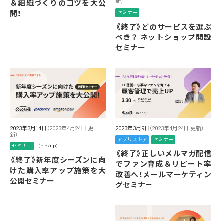
新）
＆組織づくりのコツを大公
開！
セミナー
《終了》どのサービスを選ぶ
べき？ ネットショップ開設
セミナー
2023年3月9日
（2023年4月24日 更新）
2023年3月14日
（2023年4月24日 更
新）
アプリストア
セミナー
セミナー
（pickup）
《終了》正しいメルマガ配信
《終了》新年度シーズンに向
でファン育成＆リピート率
けた購入率アップ施策を大
改善へ！メールマーケティン
公開セミナー
グセミナー