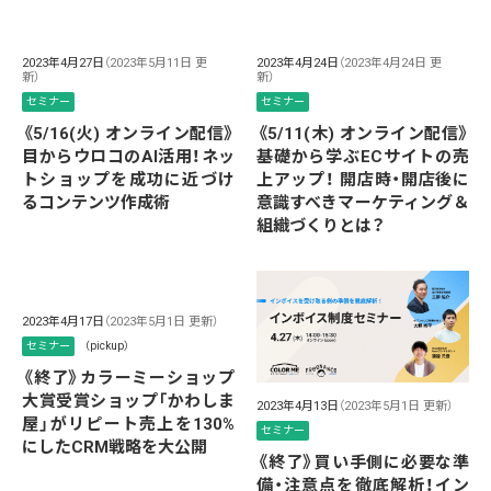
2023年4月27日
（2023年5月11日 更
2023年4月24日
（2023年4月24日 更
新）
新）
セミナー
セミナー
《5/16(火) オンライン配信》
《5/11(木) オンライン配信》
目からウロコのAI活用！ネッ
基礎から学ぶECサイトの売
トショップを成功に近づけ
上アップ！ 開店時・開店後に
るコンテンツ作成術
意識すべきマーケティング＆
組織づくりとは？
2023年4月17日
（2023年5月1日 更新）
セミナー
（pickup）
《終了》カラーミーショップ
大賞受賞ショップ「かわしま
2023年4月13日
（2023年5月1日 更新）
屋」がリピート売上を130%
セミナー
にしたCRM戦略を大公開
《終了》買い手側に必要な準
備・注意点を徹底解析！イン