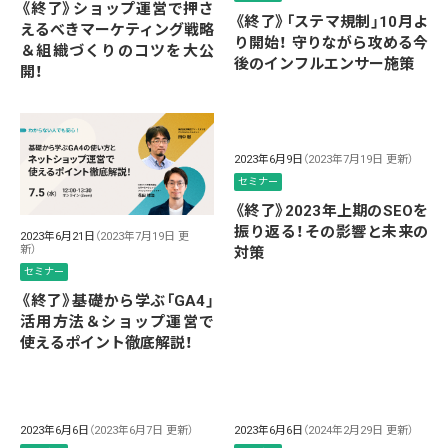
《終了》ショップ運営で押さ
《終了》「ステマ規制」10月よ
えるべきマーケティング戦略
り開始！ 守りながら攻める今
＆組織づくりのコツを大公
後のインフルエンサー施策
開！
2023年6月9日
（2023年7月19日 更新）
セミナー
《終了》2023年上期のSEOを
振り返る！その影響と未来の
2023年6月21日
（2023年7月19日 更
新）
対策
セミナー
《終了》基礎から学ぶ「GA4」
活用方法＆ショップ運営で
使えるポイント徹底解説！
2023年6月6日
（2023年6月7日 更新）
2023年6月6日
（2024年2月29日 更新）