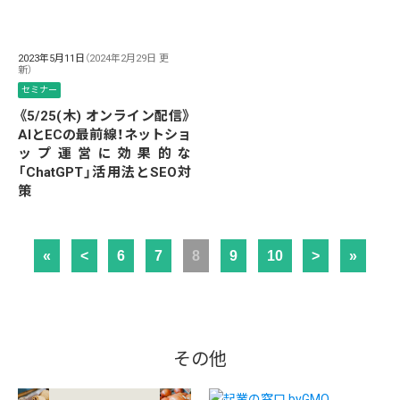
2023年5月11日
（2024年2月29日 更
新）
セミナー
《5/25(木) オンライン配信》
AIとECの最前線！ネットショ
ップ運営に効果的な
「ChatGPT」活用法とSEO対
策
«
<
6
7
8
9
10
>
»
その他