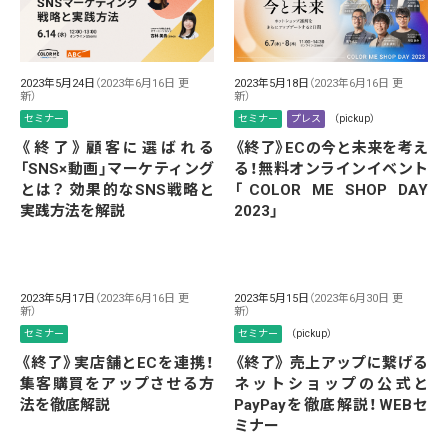
2023年5月24日
（2023年6月16日 更
2023年5月18日
（2023年6月16日 更
新）
新）
セミナー
セミナー
プレス
（pickup）
《終了》顧客に選ばれる
《終了》ECの今と未来を考え
「SNS×動画」マーケティング
る！無料オンラインイベント
とは？ 効果的なSNS戦略と
「COLOR ME SHOP DAY
実践方法を解説
2023」
2023年5月17日
（2023年6月16日 更
2023年5月15日
（2023年6月30日 更
新）
新）
セミナー
セミナー
（pickup）
《終了》実店舗とECを連携！
《終了》 売上アップに繋げる
集客購買をアップさせる方
ネットショップの公式と
法を徹底解説
PayPayを徹底解説！WEBセ
ミナー