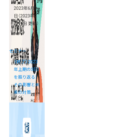
2023年6月9
日
（2023年7
月19日 更新）
セミナー
《終了》2023
年上期のSEO
を振り返る！
その影響と未
来の対策