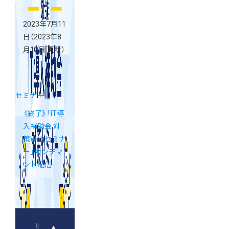
2023年7月11
日
（2023年8
月10日 更新）
セミナー
《終了》「IT導
入補助金 対
策Webセミナ
ー」オンデマ
ンド配信