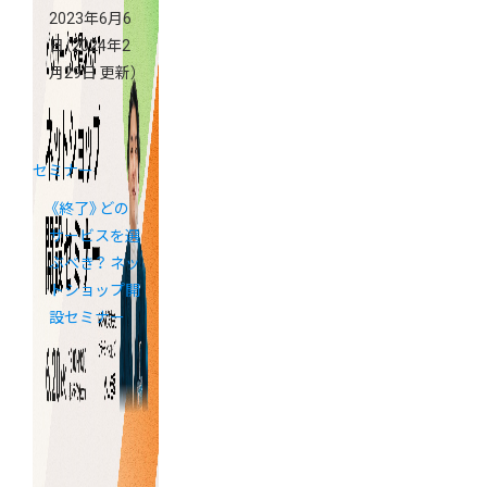
2023年6月6
日
（2024年2
月29日 更新）
セミナー
《終了》どの
サービスを選
ぶべき？ ネッ
トショップ開
設セミナー