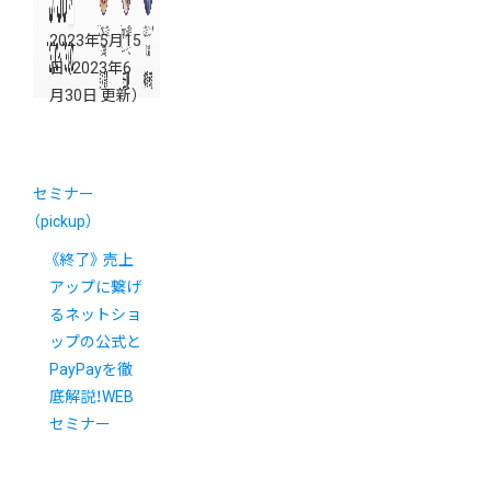
2023年5月15
日
（2023年6
月30日 更新）
セミナー
（pickup）
《終了》 売上
アップに繋げ
るネットショ
ップの公式と
PayPayを徹
底解説！WEB
セミナー