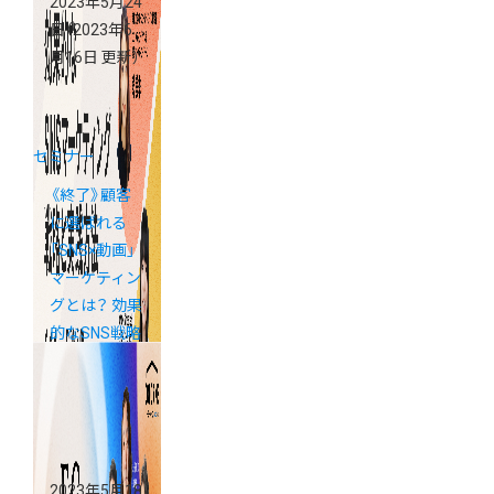
2023年5月24
日
（2023年6
月16日 更新）
セミナー
《終了》顧客
に選ばれる
「SNS×動画」
マーケティン
グとは？ 効果
的なSNS戦略
と実践方法を
解説
2023年5月18