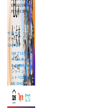
日
（2023年6
月16日 更新）
セミナー
プレス
（pickup）
《終了》ECの
今と未来を考
える！無料オ
ンラインイベ
ント「COLOR
ME SHOP
DAY 2023」