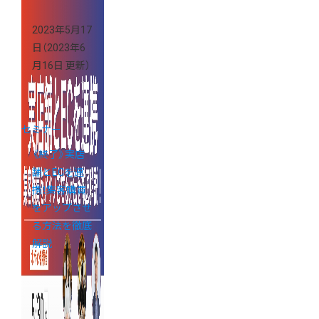
2023年5月17
日
（2023年6
月16日 更新）
セミナー
《終了》実店
舗とECを連
携！集客購買
をアップさせ
る方法を徹底
解説