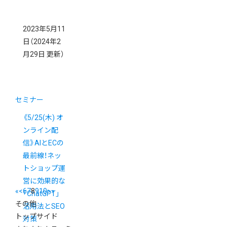
2023年5月11
日
（2024年2
月29日 更新）
セミナー
《5/25(木) オ
ンライン配
信》AIとECの
最前線！ネッ
トショップ運
営に効果的な
«
<
6
7
8
9
10
>
»
「ChatGPT」
その他
活用法とSEO
トップサイド
対策