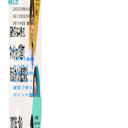
2023年6月21
日
（2023年7
月19日 更新）
セミナー
《終了》基礎
から学ぶ
「GA4」活用方
法＆ショップ
運営で使える
ポイント徹底
解説！