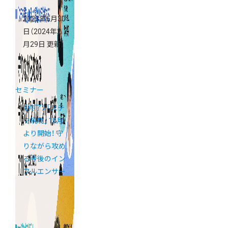
2023年6月30
日
（2024年2
月29日 更新）
セミナー
《終了》「ステ
マ規制」10月
より開始！ 守
りながら攻め
る今後のイン
フルエンサー
施策