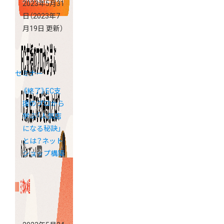
2023年5月31
日
（2023年7
月19日 更新）
セミナー
《終了》EC支
援のプロから
学ぶ「人気店
になる秘訣」
とは？ネット
ショップ構築
支援セミナー