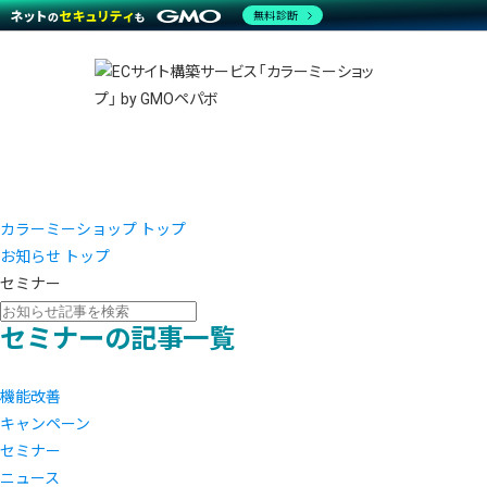
商材一覧を見る
無料診断
越境E
代行
運営サポート
機能一覧を見る
プラ
事例
料金
事例
ブラン
デザイ
サポート一覧を見る
プレミ
事例イ
プラン・料金一覧を見る
さまざ
設定代
お役立ち資料を見る
ラージ
ショッ
売上に
開発・
レギュ
ショッ
カラーミーショップ トップ
お知らせ トップ
顧客ロ
セミナー
モバイ
セミナーの記事一覧
複数店
機能改善
キャンペーン
セミナー
ニュース