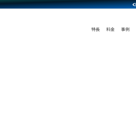
C（海外販売）
雑貨販売
サービスを見る
運営ノウハウを見る
ンを見る
を見る
プランを比較する
事例資料をみる
ディングの強化
ン制作代行
イベント・セミナー
アム
ンタビュー
料金シミュレーション
食品
特長
料金
事例
まな販売方法
行
コミュニティイベントCarty
プ事例
他社サービスとの比較
ファッション
つながる集客
API連携代行
よむよむカラーミー
ラー
雑貨
ピングカート
YouTubeチャンネル
イヤリティを向上
ルアプリ
舗との連携