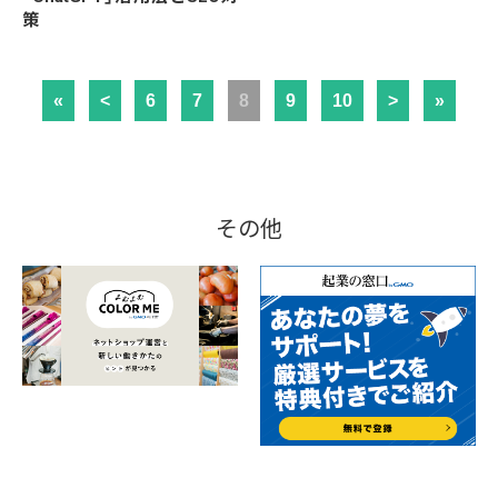
策
«
<
6
7
8
9
10
>
»
その他