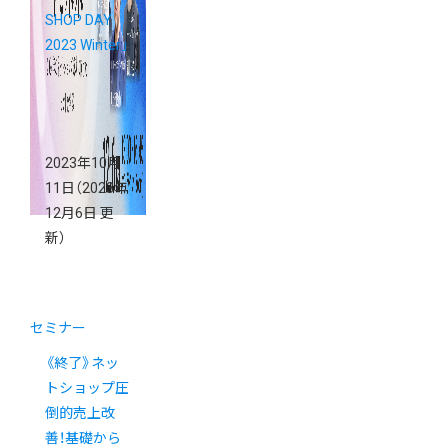
SHOP DAY
2023 Winter」
2023年10月
11日
（2023年
12月6日 更
新）
セミナー
《終了》ネッ
トショップ圧
倒的売上改
善！基礎から