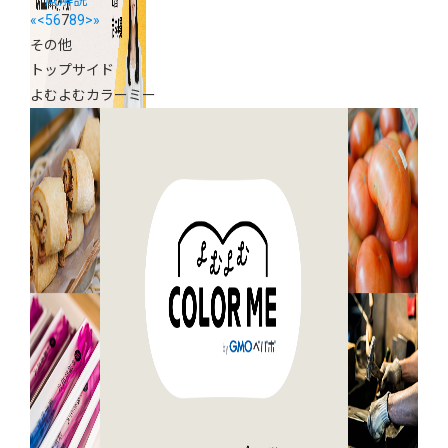
底解説
«
<
5
6
7
8
9
>
»
その他
トップサイド
よむよむカラーミー