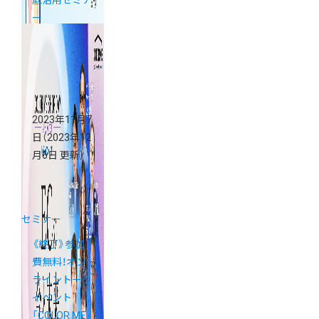
底活用セミナ
ー
2023年11月7
日
（2023年12
月6日 更新）
セミナー
《終了》参加
費無料！オン
ライントーク
イベント
「COLOR ME