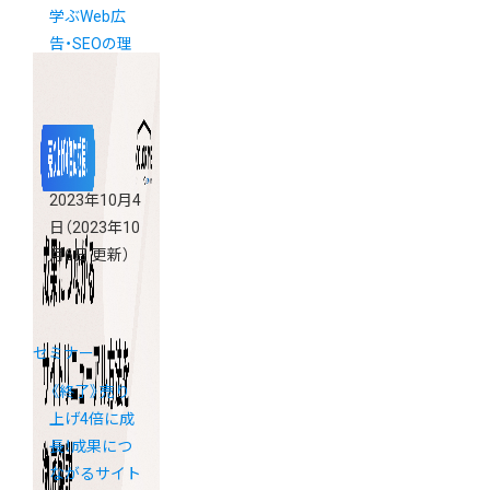
学ぶWeb広
告・SEOの理
解と活用法
2023年10月4
日
（2023年10
月6日 更新）
セミナー
《終了》売り
上げ4倍に成
長！成果につ
ながるサイト