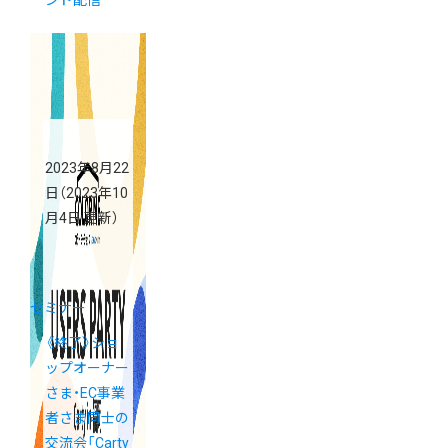
ンド配信
2023年8月22
日
（2023年10
月4日 更新）
セミナー
《終了》ショ
ップオーナー
さま・EC事業
者さま同士の
交流会「Carty