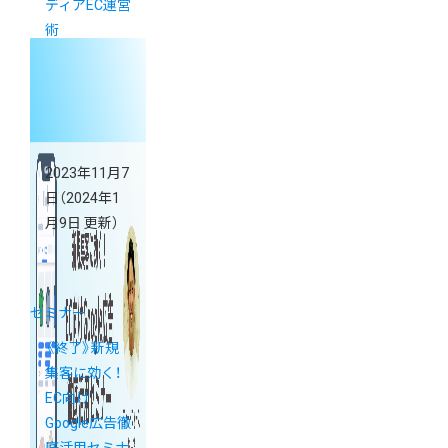
ディアEC運営
術
2023年11月7
日
（2024年1
月9日 更新）
セミナー
《終了》新規
集客に効く！
EC向け
Google広告徹