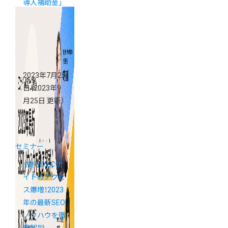
導入補助金」
活用webセミ
ナー
2023年7月25
日
（2023年9
月25日 更新）
セミナー
《終了》ECサ
イトのアクセ
ス爆増！2023
年の最新SEO
ノウハウを徹