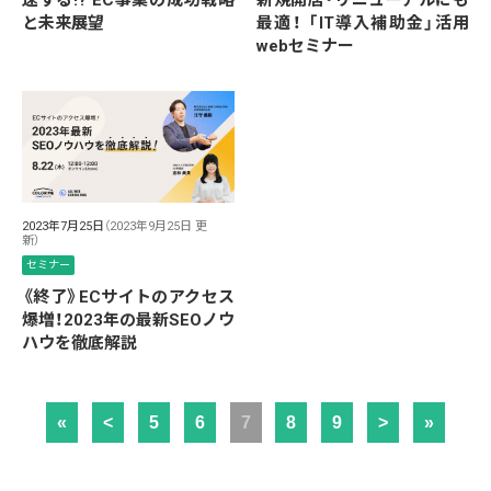
と未来展望
最適！ 「IT導入補助金」活用
webセミナー
2023年7月25日
（2023年9月25日 更
新）
セミナー
《終了》ECサイトのアクセス
爆増！2023年の最新SEOノウ
ハウを徹底解説
«
<
5
6
7
8
9
>
»