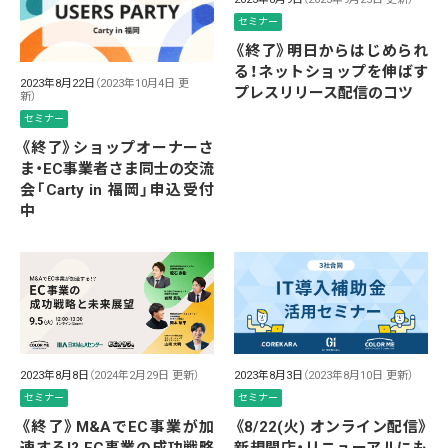
セミナー
《終了》明日からはじめられ
る！ネットショップを伸ばす
2023年8月22日
（2023年10月4日 更
プレスリリース配信のコツ
新）
セミナー
《終了》ショップオーナーさ
ま・EC事業者さま同士の交流
会「Carty in 福岡」申込受付
中
2023年8月8日
（2024年2月29日 更新）
2023年8月3日
（2023年8月10日 更新）
セミナー
セミナー
《終了》M&AでEC事業が加
《8/22(火) オンライン配信》
速する!? EC事業の成功戦略
新規開店・リニューアルにも