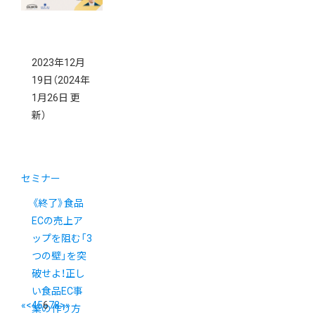
2023年12月
19日
（2024年
1月26日 更
新）
セミナー
《終了》食品
ECの売上ア
ップを阻む「3
つの壁」を突
破せよ！正し
い食品EC事
«
<
4
5
6
7
8
>
»
業の作り方