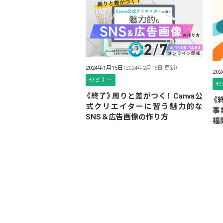
2024年1月15日
（2024年2月16日 更新）
20
セミナー
セ
《終了》周りと差がつく！ Canva公
《
式クリエイターに習う魅力的な
事
SNS＆広告画像の作り方
福