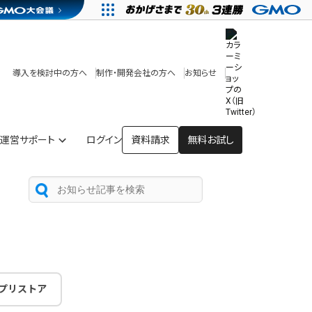
その他
開発中・提供予定の機能
テンプレート一覧
導入を検討中の方へ
制作・開発会社の方へ
お知らせ
アプリストア
ヘルプを見る
ヘルプセンター
運営サポート
ログイン
資料請求
無料お試し
プリストア