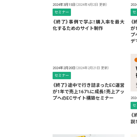
2024年3月15日
（2024年4月2日 更新）
20
セミナー
セ
《終了》事例で学ぶ！購入率を最大
《
化するためのサイト制作
が
プ
デ
2024年2月20日
（2024年2月21日 更新）
セミナー
《終了》途中で行き詰まったEC運営
が1年で売上167%に成長！売上アッ
プへのECサイト構築セミナー
20
セ
《
説