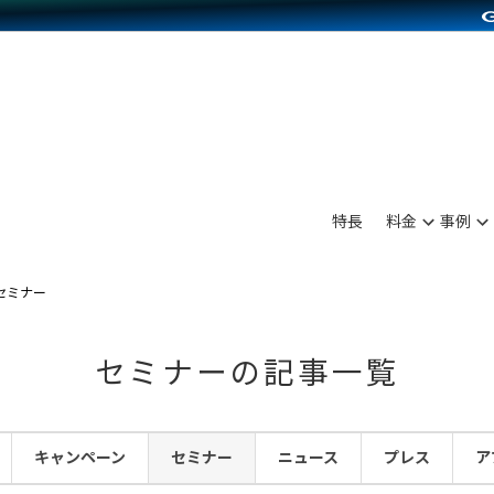
別に見る
業種別に見る
on Pay導入
食品販売
Press導入
ファッション販売
C（海外販売）
雑貨販売
サービスを見る
運営ノウハウを見る
ンを見る
プランを比較する
を見る
事例資料をみる
ン制作代行
イベント・セミナー
ディングの強化
アム
料金シミュレーション
ンタビュー
食品
特長
料金
事例
行
コミュニティイベントCarty
まな販売方法
他社サービスとの比較
プ事例
ファッション
API連携代行
よむよむカラーミー
つながる集客
セミナー
ラー
雑貨
YouTubeチャンネル
ピングカート
セミナーの記事一覧
イヤリティを向上
ルアプリ
キャンペーン
セミナー
ニュース
プレス
ア
舗との連携