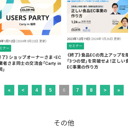
2023年12月19日
（2024年1月26日 更新）
24年1月12日
（2024年3月22日 更新）
セミナー
ミナー
《終了》食品ECの売上アップを
終了》ショップオーナーさま・EC
「3つの壁」を突破せよ！正しい
業者さま同士の交流会「Carty in
EC事業の作り方
岡」
«
<
4
5
6
7
8
>
»
その他