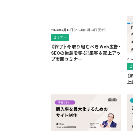
2024年4月16日
（2024年5月24日 更新）
セミナー
《終了》今取り組むべきWeb広告・
SEOの極意を学ぶ！集客＆売上アッ
プ実践セミナー
20
セ
《
上