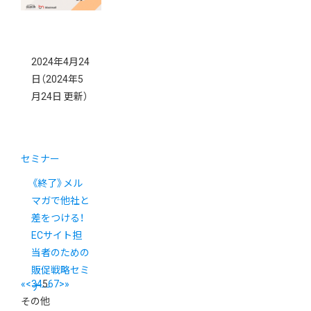
2024年4月24
日
（2024年5
月24日 更新）
セミナー
《終了》メル
マガで他社と
差をつける！
ECサイト担
当者のための
販促戦略セミ
«
<
3
4
5
6
7
>
»
ナー
その他