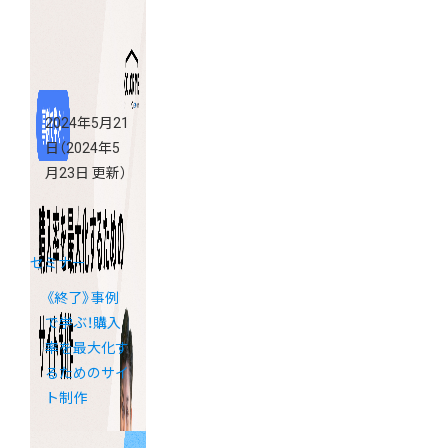
福岡」
2024年5月21
日
（2024年5
月23日 更新）
セミナー
《終了》事例
で学ぶ！購入
率を最大化す
るためのサイ
ト制作