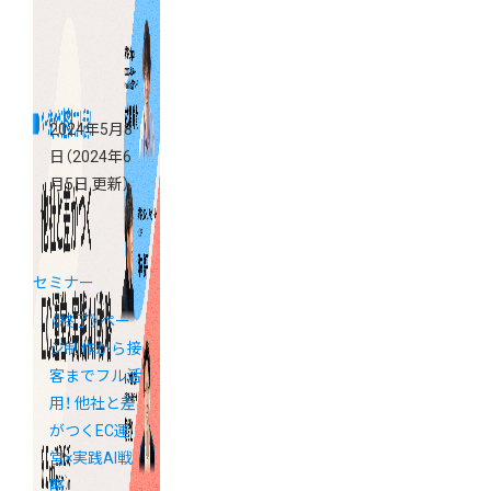
2024年5月8
日
（2024年6
月5日 更新）
セミナー
《終了》ペー
ジ制作から接
客までフル活
用！ 他社と差
がつくEC運
営×実践AI戦
略