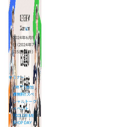
2024年6月5
日
（2024年7
月5日 更新）
セミナー
《終了》参加
費無料！スペ
シャルトーク
イベント
「COLOR ME
SHOP DAY