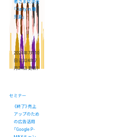
者さま交流会
「Carty in 鹿
児島」
2024年7月10
日
（2024年7
月24日 更新）
セミナー
《終了》売上
アップのため
の広告活用
「Google P-