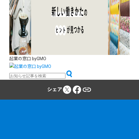
起業の窓口 byGMO
シェア