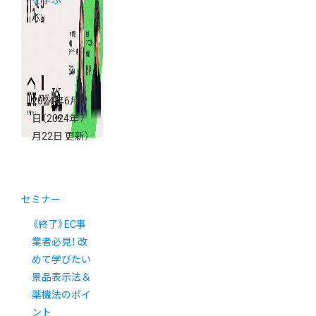
を学ぶ
2024年6月6
日
（2024年7
月22日 更新）
セミナー
《終了》EC事
業者必見！ 改
めて学びたい
景品表示法＆
薬機法のポイ
ント