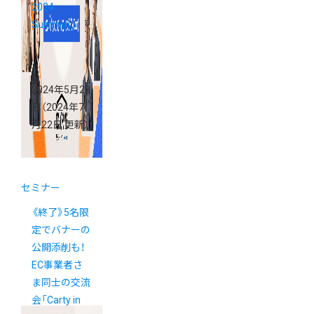
2024
Summer」
2024年5月28
日
（2024年7
月22日 更新）
セミナー
《終了》5名限
定でバナーの
公開添削も！
EC事業者さ
ま同士の交流
会「Carty in