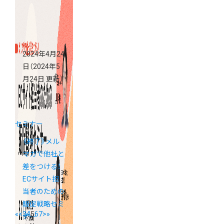
2024年4月24
日
（2024年5
月24日 更新）
セミナー
《終了》メル
マガで他社と
差をつける！
ECサイト担
当者のための
販促戦略セミ
«
<
3
4
5
6
7
>
»
ナー