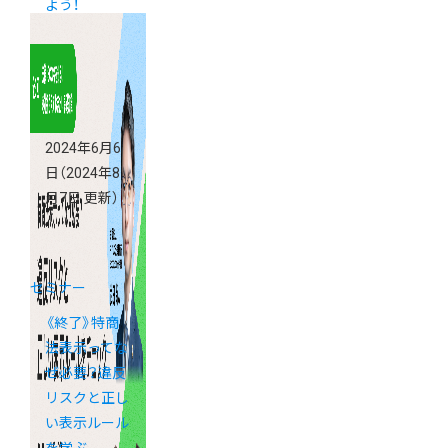
よう！
2024年6月6
日
（2024年8
月7日 更新）
セミナー
《終了》特商
法表示ってな
ぜ必要？違反
リスクと正し
い表示ルール