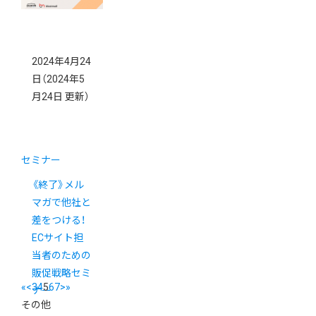
2024年4月24
日
（2024年5
月24日 更新）
セミナー
《終了》メル
マガで他社と
差をつける！
ECサイト担
当者のための
販促戦略セミ
«
<
3
4
5
6
7
>
»
ナー
その他