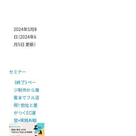
2024年5月8
日
（2024年6
月5日 更新）
セミナー
《終了》ペー
ジ制作から接
客までフル活
用！ 他社と差
がつくEC運
営×実践AI戦
略