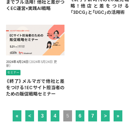
までフル活用！ 他社と差がつ
略！他店と差をつける
くEC運営×実践AI戦略
「3DCG」と「UGC」の活用術
2024年4月24日
（2024年5月24日 更
新）
セミナー
《終了》メルマガで他社と差
をつける！ECサイト担当者の
ための販促戦略セミナー
«
<
3
4
5
6
7
>
»