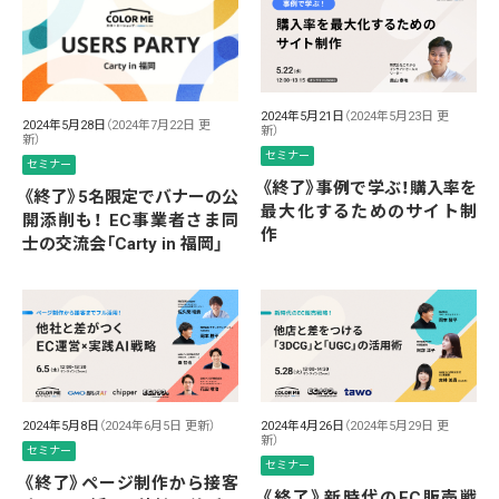
2024年5月21日
（2024年5月23日 更
2024年5月28日
（2024年7月22日 更
新）
新）
セミナー
セミナー
《終了》事例で学ぶ！購入率を
《終了》5名限定でバナーの公
最大化するためのサイト制
開添削も！ EC事業者さま同
作
士の交流会「Carty in 福岡」
2024年5月8日
（2024年6月5日 更新）
2024年4月26日
（2024年5月29日 更
新）
セミナー
セミナー
《終了》ページ制作から接客
《終了》新時代のEC販売戦