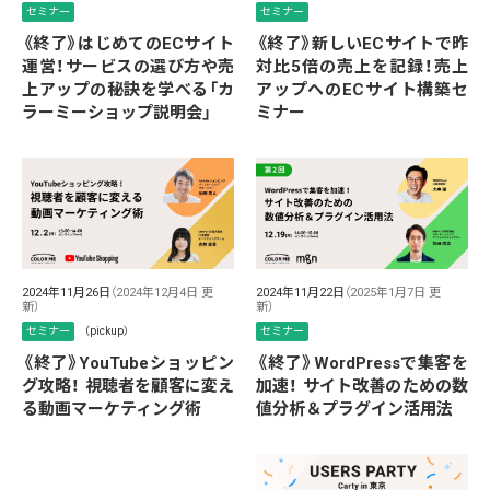
セミナー
セミナー
《終了》はじめてのECサイト
《終了》新しいECサイトで昨
運営！サービスの選び方や売
対比5倍の売上を記録！売上
上アップの秘訣を学べる「カ
アップへのECサイト構築セ
ラーミーショップ説明会」
ミナー
2024年11月26日
（2024年12月4日 更
2024年11月22日
（2025年1月7日 更
新）
新）
セミナー
（pickup）
セミナー
《終了》YouTubeショッピン
《終了》WordPressで集客を
グ攻略！ 視聴者を顧客に変え
加速！ サイト改善のための数
る動画マーケティング術
値分析＆プラグイン活用法