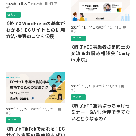
2024年11月22日
（2025年1月7日 更
新）
セミナー
《終了》WordPressの基本が
2024年11月14日
（2024年12月11日 更
わかる！ ECサイトとの併用
新）
方法・集客のコツを伝授
セミナー
《終了》EC事業者さま同士の
交流＆お悩み相談会「Carty
in 東京」
2024年10月6日
（2024年11月13日 更
新）
セミナー
《終了》EC施策ぶっちゃけセ
2024年10月22日
（2024年10月23日 更
ミナー｜GA4、活用できてな
新）
いとどうなるの？
セミナー
《終了》TikTokで売れる！ EC
サイト集客の最前線＆成功