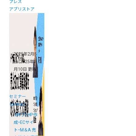
プレス
アプリストア
2025年2月5
日
（2025年2
月10日 更新）
セミナー
（pickup）
《終了》HP作
成・ECサイ
ト・M＆A 売