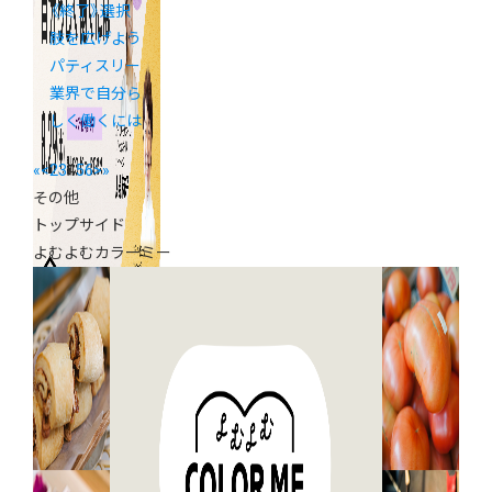
《終了》選択
肢を広げよう
パティスリー
業界で自分ら
しく働くには
«
<
2
3
4
5
6
>
»
その他
トップサイド
よむよむカラーミー