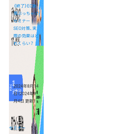
《終了》EC施
策ぶっちゃけ
セミナー｜
SEO対策、実
際の効果はど
れくらい？
2024年8月14
日
（2024年9
月4日 更新）
セミナー