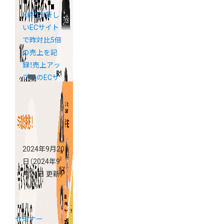
《終了》新し
いECサイト
で昨対比5倍
の売上を記
録！売上アッ
プへのECサ
イト構築セミ
ナー
2024年9月20
日
（2024年9
月24日 更新）
セミナー