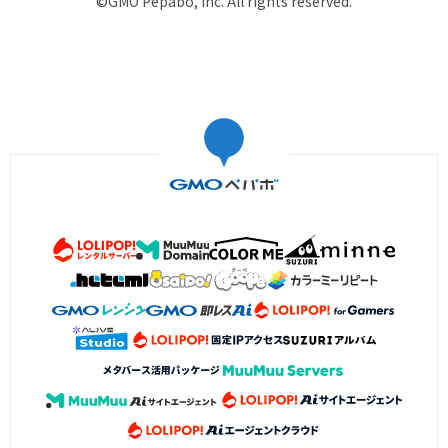
©GMO Pepabo, Inc. All rights reserved.