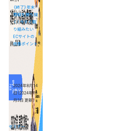
《終了》年末
商戦を勝ち抜
く！ 今すぐ取
り組みたい
ECサイトの
改善ポイント
＆最新の業界
動向
2024年8月14
日
（2024年10
月3日 更新）
セミナー