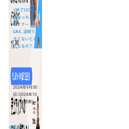
セミナー
《終了》EC施
策ぶっちゃけ
セミナー｜
GA4、活用で
きてないとど
うなるの？
2024年9月30
日
（2024年10
月3日 更新）
セミナー