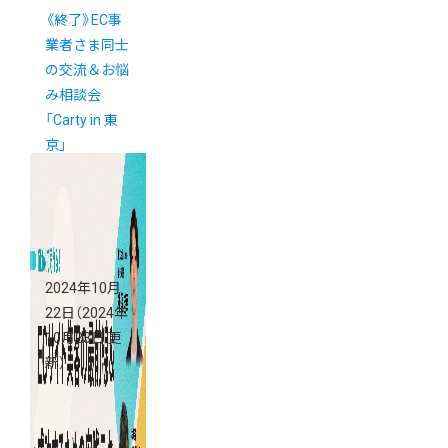
《終了》EC事
業者さま同士
の交流＆お悩
み相談会
「Carty in 東
京」
2024年10月
22日
（2024年
10月23日 更
新）