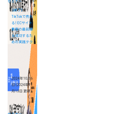
セミナー
《終了》
TikTokで売れ
る！ ECサイト
集客の最前線
＆成功するた
めの実践テク
2024年10月6
日
（2024年11
月13日 更新）