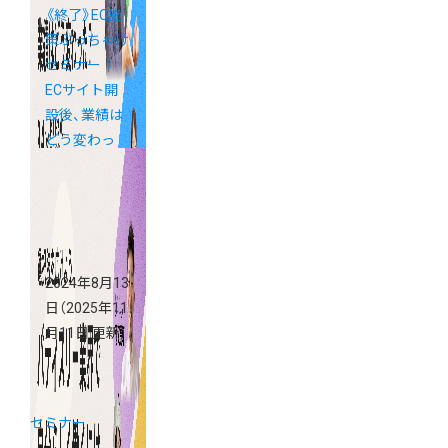
《終了》EC施
策ぶっちゃけ
セミナー｜
ECサイト開
設後、業績は
どう変わっ
た？
2024年8月13
日
（2025年11
月11日 更新）
セミナー