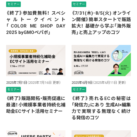
セミナー
セミナー
《終了》参加費無料！ スペシ
《7/31(木)･8/5(火) オンライ
ャルトークイベント
ン開催》簡単スタートで販路
「COLOR ME SHOP DAY
拡大！ 基礎から学ぶ「海外販
2025 byGMOペパボ」
売」と売上アップのコツ
2025年7月1日
（2025年7月16日 更新）
2025年6月9日
（2025年6月11日 更新）
セミナー
セミナー
《終了》販路開拓・販売促進に
《終了》売れるECの秘密は
最適！小規模事業者持続化補
「発信力」にあり 生成AI×編集
助金ECサイト活用セミナー
力で実現する無理なく続け
る発信のコツ