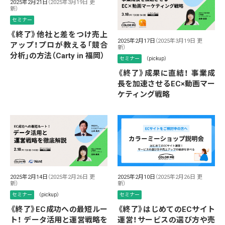
2025年2月21日
（2025年3月19日 更
新）
セミナー
《終了》他社と差をつけ売上
2025年2月17日
（2025年3月19日 更
アップ！プロが教える「競合
新）
分析」の方法（Carty in 福岡）
セミナー
（pickup）
《終了》成果に直結！ 事業成
長を加速させるEC×動画マー
ケティング戦略
2025年2月14日
（2025年2月26日 更
2025年2月10日
（2025年2月26日 更
新）
新）
セミナー
（pickup）
セミナー
《終了》EC成功への最短ルー
《終了》はじめてのECサイト
ト！ データ活用と運営戦略を
運営！サービスの選び方や売