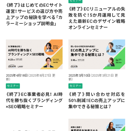
セミナー
《終了》はじめてのECサイト
《終了》ECリニューアルの失
運営！サービスの選び方や売
敗を防ぐ！5か月運用して見
上アップの秘訣を学べる「カ
えた最新ECのデザイン戦略
ラーミーショップ説明会」
オンラインセミナー
2025年4月18日
（2025年8月27日 更
2025年3月10日
（2025年3月21日 更
新）
新）
セミナー
セミナー
《終了》EC事業者必見！ AI時
《終了》問い合わせ対応を
代を勝ち抜くブランディング
50%削減！ECの売上アップに
×SEO戦略セミナー
集中できる秘策とは？