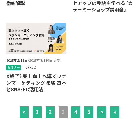
徹底解説
上アップの秘訣を学べる「カ
ラーミーショップ説明会」
2025年2月5日
（2025年3月19日 更新）
セミナー
（pickup）
《終了》売上向上へ導くファ
ンマーケティング戦略 基本
とSNS・EC活用法
<
1
2
3
4
5
>
»