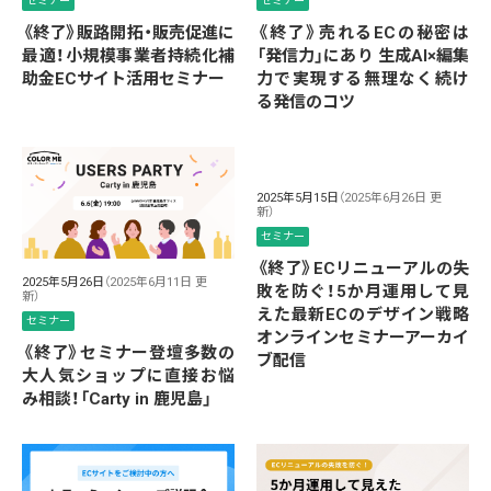
セミナー
セミナー
《終了》販路開拓・販売促進に
《終了》売れるECの秘密は
最適！小規模事業者持続化補
「発信力」にあり 生成AI×編集
助金ECサイト活用セミナー
力で実現する無理なく続け
る発信のコツ
2025年5月15日
（2025年6月26日 更
新）
セミナー
《終了》ECリニューアルの失
2025年5月26日
（2025年6月11日 更
敗を防ぐ！5か月運用して見
新）
えた最新ECのデザイン戦略
セミナー
オンラインセミナーアーカイ
《終了》セミナー登壇多数の
ブ配信
大人気ショップに直接お悩
み相談！「Carty in 鹿児島」