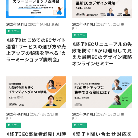
2025年5月1日
（2025年6月4日 更新）
2025年4月19日
（2025年4月25日 更
新）
セミナー
セミナー
《終了》はじめてのECサイト
《終了》ECリニューアルの失
運営！サービスの選び方や売
敗を防ぐ！5か月運用して見
上アップの秘訣を学べる「カ
えた最新ECのデザイン戦略
ラーミーショップ説明会」
オンラインセミナー
2025年4月18日
（2025年8月27日 更
2025年3月10日
（2025年3月21日 更
新）
新）
セミナー
セミナー
《終了》EC事業者必見！ AI時
《終了》問い合わせ対応を