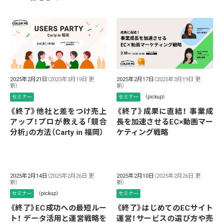
2025年2月21日
（2025年3月19日 更
2025年2月17日
（2025年3月19日 更
新）
新）
セミナー
セミナー
（pickup）
《終了》他社と差をつけ売上
《終了》成果に直結！ 事業成
アップ！プロが教える「競合
長を加速させるEC×動画マー
分析」の方法（Carty in 福岡）
ケティング戦略
2025年2月14日
（2025年2月26日 更
2025年2月10日
（2025年2月26日 更
新）
新）
セミナー
（pickup）
セミナー
《終了》EC成功への最短ルー
《終了》はじめてのECサイト
ト！ データ活用と運営戦略を
運営！サービスの選び方や売