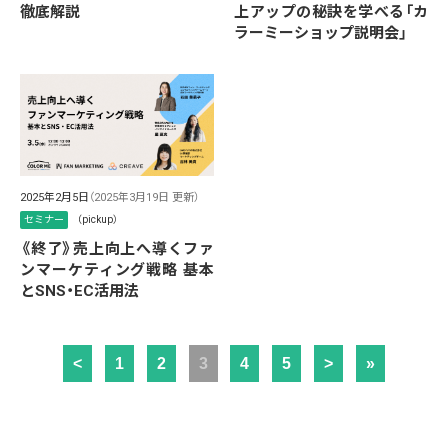
徹底解説
上アップの秘訣を学べる「カ
ラーミーショップ説明会」
2025年2月5日
（2025年3月19日 更新）
セミナー
（pickup）
《終了》売上向上へ導くファ
ンマーケティング戦略 基本
とSNS・EC活用法
<
1
2
3
4
5
>
»