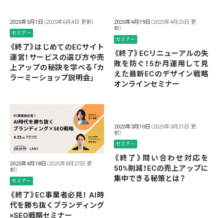
2025年5月1日
（2025年6月4日 更新）
2025年4月19日
（2025年4月25日 更
新）
セミナー
セミナー
《終了》はじめてのECサイト
《終了》ECリニューアルの失
運営！サービスの選び方や売
敗を防ぐ！5か月運用して見
上アップの秘訣を学べる「カ
えた最新ECのデザイン戦略
ラーミーショップ説明会」
オンラインセミナー
2025年3月10日
（2025年3月21日 更
新）
セミナー
《終了》問い合わせ対応を
2025年4月18日
（2025年8月27日 更
50%削減！ECの売上アップに
新）
集中できる秘策とは？
セミナー
《終了》EC事業者必見！ AI時
代を勝ち抜くブランディング
×SEO戦略セミナー