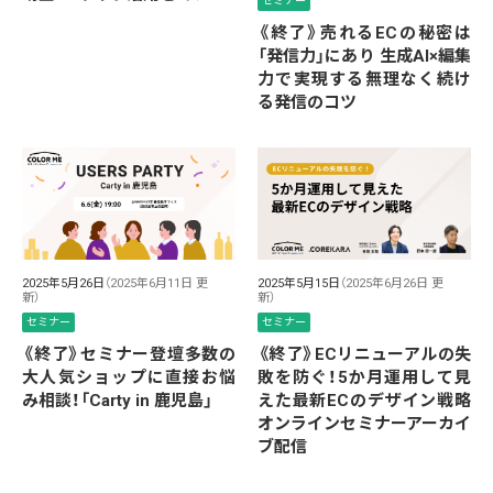
セミナー
《終了》売れるECの秘密は
「発信力」にあり 生成AI×編集
力で実現する無理なく続け
る発信のコツ
2025年5月26日
（2025年6月11日 更
2025年5月15日
（2025年6月26日 更
新）
新）
セミナー
セミナー
《終了》セミナー登壇多数の
《終了》ECリニューアルの失
大人気ショップに直接お悩
敗を防ぐ！5か月運用して見
み相談！「Carty in 鹿児島」
えた最新ECのデザイン戦略
オンラインセミナーアーカイ
ブ配信